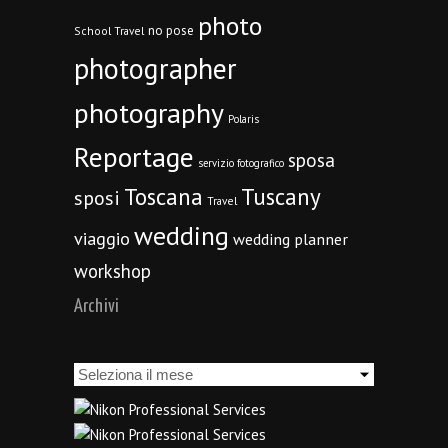
photo
no pose
School Travel
photographer
photography
Polaris
Reportage
sposa
servizio fotografico
Toscana
Tuscany
sposi
Travel
wedding
viaggio
wedding planner
workshop
Archivi
Archivi