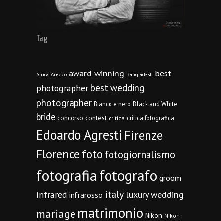
Tag
award winning
best
Africa
Arezzo
Bangladesh
best wedding
photographer
photographer
Bianco e nero
Black and White
bride
concorso
contest
critica fotografica
critica
Edoardo Agresti
Firenze
Florence
foto
fotogiornalismo
fotografia
fotografo
groom
italy
infrared
luxury wedding
infrarosso
matrimonio
mariage
Nikon
Nikon