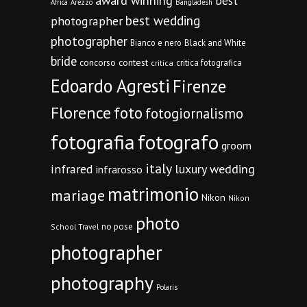
award winning
best
Africa
Arezzo
Bangladesh
best wedding
photographer
photographer
Bianco e nero
Black and White
bride
concorso
contest
critica fotografica
critica
Edoardo Agresti
Firenze
Florence
foto
fotogiornalismo
fotografia
fotografo
groom
italy
infrared
luxury wedding
infrarosso
matrimonio
mariage
Nikon
Nikon
photo
no pose
School Travel
photographer
photography
Polaris