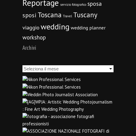
Reportage
sposa
servizio fotografico
Toscana
Tuscany
sposi
Travel
wedding
viaggio
wedding planner
workshop
Archivi
Archivi