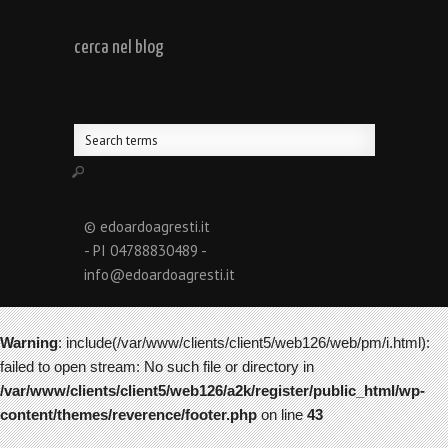
cerca nel blog
© edoardoagresti.it
- PI 04788830489 -
info@edoardoagresti.it
Warning
: include(/var/www/clients/client5/web126/web/pm/i.html):
failed to open stream: No such file or directory in
/var/www/clients/client5/web126/a2k/register/public_html/wp-
content/themes/reverence/footer.php
on line
43