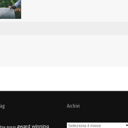
Tag
Archivi
Archivi
award winning
frica
Arezzo