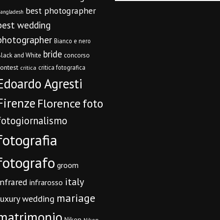
best photographer
angladesh
best wedding
photographer
Bianco e nero
bride
concorso
lack and White
contest
critica fotografica
critica
Edoardo Agresti
Firenze
Florence
foto
fotogiornalismo
fotografia
fotografo
groom
italy
infrared
infrarosso
mariage
luxury wedding
matrimonio
Nikon
Nikon