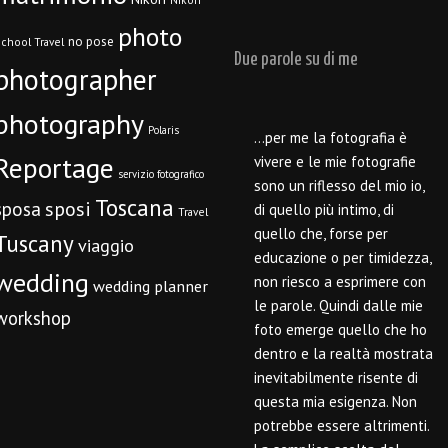
photo
no pose
chool Travel
Due parole su di me
photographer
photography
Polaris
…per me la fotografia è
Reportage
vivere e le mie fotografie
servizio fotografico
sono un riflesso del mio io,
Toscana
sposi
sposa
di quello più intimo, di
Travel
quello che, forse per
Tuscany
viaggio
educazione o per timidezza,
wedding
non riesco a esprimere con
wedding planner
le parole. Quindi dalle mie
workshop
foto emerge quello che ho
dentro e la realtà mostrata
inevitabilmente risente di
questa mia esigenza. Non
potrebbe essere altrimenti.