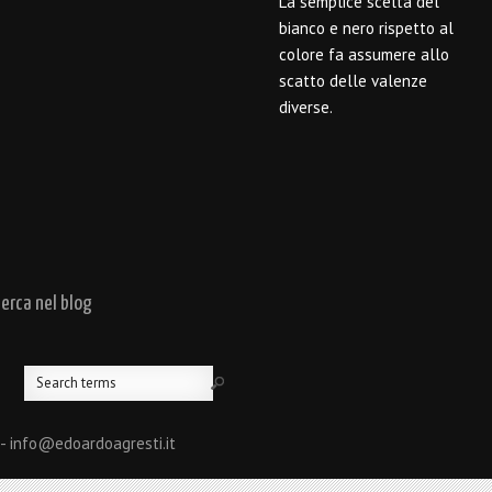
La semplice scelta del
bianco e nero rispetto al
colore fa assumere allo
scatto delle valenze
diverse.
cerca nel blog
 - info@edoardoagresti.it