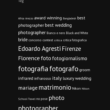
Tag
award winning
best
Africa
Arezzo
Bangladesh
best wedding
photographer
photographer
Bianco e nero
Black and White
bride
concorso
contest
critica fotografica
critica
Edoardo Agresti
Firenze
Florence
foto
fotogiornalismo
fotografia
fotografo
groom
italy
infrared
luxury wedding
infrarosso
matrimonio
mariage
Nikon
Nikon
photo
no pose
School Travel
photographer