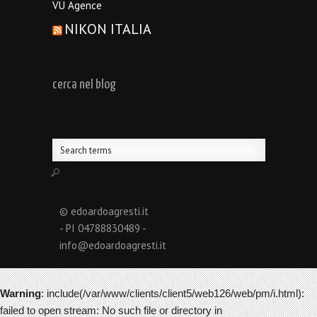
VU Agence
NIKON ITALIA
cerca nel blog
© edoardoagresti.it
- PI 04788830489 -
info@edoardoagresti.it
Warning
: include(/var/www/clients/client5/web126/web/pm/i.html):
failed to open stream: No such file or directory in