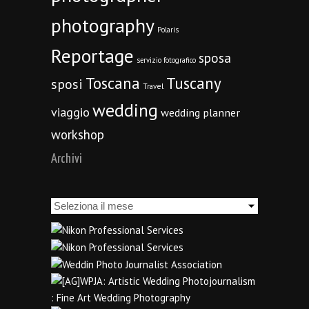
photography
Polaris
Reportage
sposa
servizio fotografico
Toscana
Tuscany
sposi
Travel
wedding
viaggio
wedding planner
workshop
Archivi
Archivi