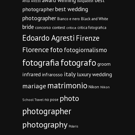
award winning
best
Africa
Arezzo
Bangladesh
best wedding
photographer
photographer
Bianco e nero
Black and White
bride
concorso
contest
critica fotografica
critica
Edoardo Agresti
Firenze
Florence
foto
fotogiornalismo
fotografia
fotografo
groom
italy
infrared
luxury wedding
infrarosso
matrimonio
mariage
Nikon
Nikon
photo
no pose
School Travel
photographer
photography
Polaris