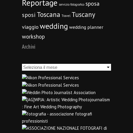
Reportage
sposa
servizio fotografico
Toscana
Tuscany
sposi
Travel
wedding
viaggio
wedding planner
workshop
Archivi
Archivi