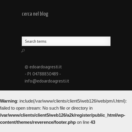
cerca nel blog
© edoardoagresti.it
- PI 04788830489 -
info@edoardoagresti.it
Warning
: include(/var/www/clients/client5/web126/web/pm/i.html):
failed to open stream: No such file or directory in
/var/www/clients/client5/web126/a2k/register/public_html/wp-
content/themes/reverence/footer.php
on line
43