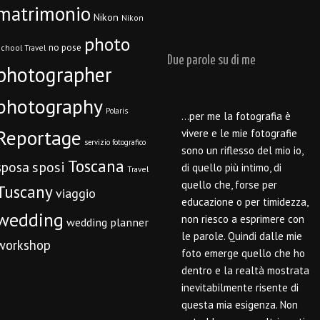
matrimonio
Nikon
Nikon
photo
no pose
chool Travel
Due parole su di me
photographer
photography
Polaris
…per me la fotografia è
Reportage
vivere e le mie fotografie
servizio fotografico
sono un riflesso del mio io,
Toscana
sposi
sposa
di quello più intimo, di
Travel
quello che, forse per
Tuscany
viaggio
educazione o per timidezza,
wedding
non riesco a esprimere con
wedding planner
le parole. Quindi dalle mie
workshop
foto emerge quello che ho
dentro e la realtà mostrata
inevitabilmente risente di
questa mia esigenza. Non