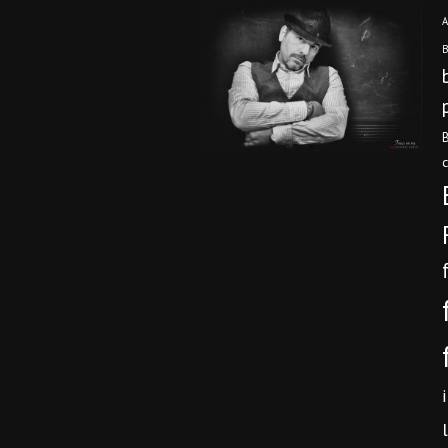
A
B
B