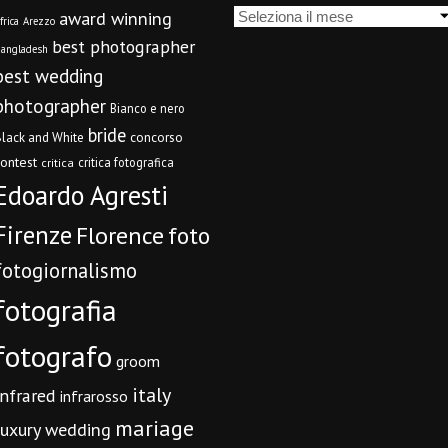
Archivi
award winning
frica
Arezzo
best photographer
angladesh
best wedding
photographer
Bianco e nero
bride
concorso
lack and White
contest
critica fotografica
critica
Edoardo Agresti
Firenze
Florence
foto
fotogiornalismo
fotografia
fotografo
groom
italy
infrared
infrarosso
mariage
luxury wedding