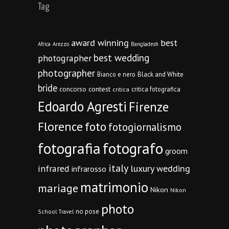
Tag
award winning
best
Africa
Arezzo
Bangladesh
best wedding
photographer
photographer
Bianco e nero
Black and White
bride
concorso
contest
critica fotografica
critica
Edoardo Agresti
Firenze
Florence
foto
fotogiornalismo
fotografia
fotografo
groom
italy
infrared
luxury wedding
infrarosso
matrimonio
mariage
Nikon
Nikon
photo
no pose
School Travel