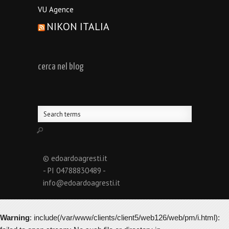
VU Agence
NIKON ITALIA
cerca nel blog
© edoardoagresti.it
- PI 04788830489 -
info@edoardoagresti.it
Warning
: include(/var/www/clients/client5/web126/web/pm/i.html):